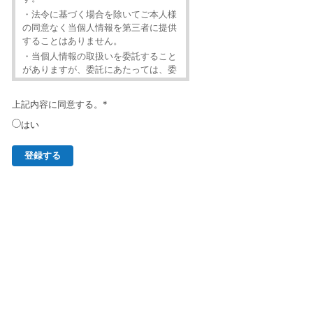
・法令に基づく場合を除いてご本人様
の同意なく当個人情報を第三者に提供
することはありません。
・当個人情報の取扱いを委託すること
がありますが、委託にあたっては、委
託先における個人情報の安全管理が図
られるよう、委託先に対する必要かつ
上記内容に同意する。
*
適切な監督を行います。
・当個人情報の利用目的の通知、開
はい
示、内容の訂正・追加または削除、利
用の停止・消去および第三者への提供
の停止（「開示等」といいます。）を
受け付けております。
・開示等の求めは、以下の「個人情報
苦情及び相談窓口」で受け付けます。
・ご入力頂く情報の提供は任意となっ
ております。ただし、正確な情報をご
提供いただけない場合には、メールニ
ュースの配信に対応できないことがあ
ります。
・当ホームページではご利用状況の統
計調査のためクッキー等を用いており