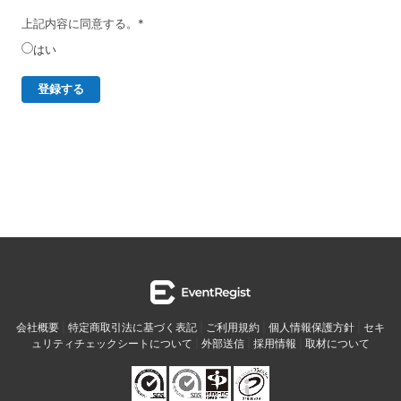
・開示等の求めは、以下の「個人情報苦情及び相談窓口」で受
上記内容に同意する。
*
け付けます。
はい
・ご入力頂く情報の提供は任意となっております。ただし、正
確な情報をご提供いただけない場合には、メールニュースの配
信に対応できないことがあります。
・当ホームページではご利用状況の統計調査のためクッキー等
を用いておりますが、これによる個人情報の取得、利用は行っ
ておりません。
個人情報保護管理者
イベントレジスト株式会社 代表取締役 歸山 健一
東京都渋谷区千駄ヶ谷1－21－6 E-Mail：
contact@eventregist.com
個人情報苦情及び相談窓口
イベントレジスト株式会社 苦情相談窓口
会社概要
|
特定商取引法に基づく表記
|
ご利用規約
|
個人情報保護方針
|
セキ
E-Mail ： contact@eventregist.com
ュリティチェックシートについて
|
外部送信
|
採用情報
|
取材について
受付時間 ： 10:00～18:00
※土日、祝日、年末年始、GW期間は翌営業日以降の対応とさせ
ていただきます。