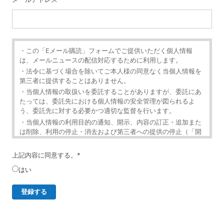
・この「Eメール購読」フォームでご提供いただく個人情報
は、メールニュースの配信対応するために利用します。
・法令に基づく場合を除いてご本人様の同意なく当個人情報を
第三者に提供することはありません。
・当個人情報の取扱いを委託することがありますが、委託にあ
たっては、委託先における個人情報の安全管理が図られるよ
う、委託先に対する必要かつ適切な監督を行います。
・当個人情報の利用目的の通知、開示、内容の訂正・追加また
は削除、利用の停止・消去および第三者への提供の停止（「開
示等」といいます。）を受け付けております。
・開示等の求めは、以下の「個人情報苦情及び相談窓口」で受
上記内容に同意する。
*
け付けます。
はい
・ご入力頂く情報の提供は任意となっております。ただし、正
確な情報をご提供いただけない場合には、メールニュースの配
信に対応できないことがあります。
・当ホームページではご利用状況の統計調査のためクッキー等
を用いておりますが、これによる個人情報の取得、利用は行っ
ておりません。