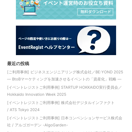
最近の投稿
[ご利用事例] ビジネスエンジニアリング株式会社／BE:YOND 2025
― BtoBマーケティングを加速させるイベントの「資産化」戦略 ―
[イベントレジストご利用事例] STARTUP HOKKAIDO実行委員会／
Hokkaido Innovation Week 2025
[イベントレジストご利用事例] 株式会社デジタルインファクト
/ ATS Tokyo 2024
[イベントレジストご利用事例] 日本コンベンションサービス株式会
社 / アルゴガーデン -AlgoGarden-