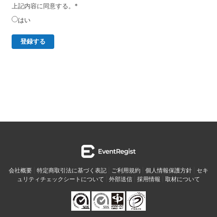
・開示等の求めは、以下の「個人情報苦情及び相談窓口」で受
上記内容に同意する。
*
け付けます。
はい
・ご入力頂く情報の提供は任意となっております。ただし、正
確な情報をご提供いただけない場合には、メールニュースの配
信に対応できないことがあります。
・当ホームページではご利用状況の統計調査のためクッキー等
を用いておりますが、これによる個人情報の取得、利用は行っ
ておりません。
個人情報保護管理者
イベントレジスト株式会社 代表取締役 歸山 健一
東京都渋谷区千駄ヶ谷1－21－6 E-Mail：
contact@eventregist.com
個人情報苦情及び相談窓口
イベントレジスト株式会社 苦情相談窓口
会社概要
|
特定商取引法に基づく表記
|
ご利用規約
|
個人情報保護方針
|
セキ
E-Mail ： contact@eventregist.com
ュリティチェックシートについて
|
外部送信
|
採用情報
|
取材について
受付時間 ： 10:00～18:00
※土日、祝日、年末年始、GW期間は翌営業日以降の対応とさせ
ていただきます。