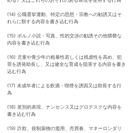
める）又はこれらのおそれのある表現を使用する行為
(14) 公職選挙運動、特定の思想・宗教への勧誘又はそ
れらに類する内容を書き込む行為
(15) ポルノ小説・写真、性的交渉の勧誘その他猥褻な
内容を書き込む行為
(16) 児童や青少年の粗暴性若しくは残虐性を高め、犯
罪を誘発助長し、又は健全な育成を阻害する内容を書き
込む行為
(17) 未成年者による飲酒・喫煙を誘因又は助長する行
為
(18) 差別的表現、ナンセンス又はグロテスクな内容を
書き込む行為
(19) 詐欺、規制薬物の濫用、売買春、マネーロンダリ