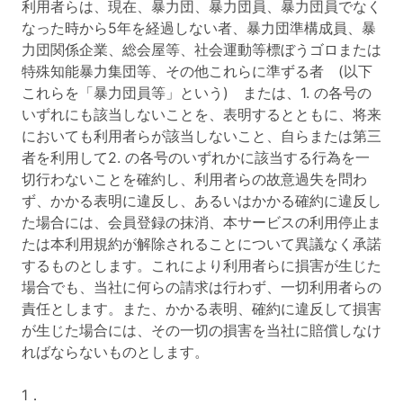
利用者らは、現在、暴力団、暴力団員、暴力団員でなく
なった時から5年を経過しない者、暴力団準構成員、暴
力団関係企業、総会屋等、社会運動等標ぼうゴロまたは
特殊知能暴力集団等、その他これらに準ずる者 (以下
これらを「暴力団員等」という) または、1. の各号の
いずれにも該当しないことを、表明するとともに、将来
においても利用者らが該当しないこと、自らまたは第三
者を利用して2. の各号のいずれかに該当する行為を一
切行わないことを確約し、利用者らの故意過失を問わ
ず、かかる表明に違反し、あるいはかかる確約に違反し
た場合には、会員登録の抹消、本サービスの利用停止ま
たは本利用規約が解除されることについて異議なく承諾
するものとします。これにより利用者らに損害が生じた
場合でも、当社に何らの請求は行わず、一切利用者らの
責任とします。また、かかる表明、確約に違反して損害
が生じた場合には、その一切の損害を当社に賠償しなけ
ればならないものとします。
1．