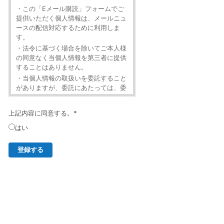
・この「Eメール購読」フォームでご
提供いただく個人情報は、メールニュ
ースの配信対応するために利用しま
す。
・法令に基づく場合を除いてご本人様
の同意なく当個人情報を第三者に提供
することはありません。
・当個人情報の取扱いを委託すること
がありますが、委託にあたっては、委
託先における個人情報の安全管理が図
られるよう、委託先に対する必要かつ
上記内容に同意する。
*
適切な監督を行います。
・当個人情報の利用目的の通知、開
はい
示、内容の訂正・追加または削除、利
用の停止・消去および第三者への提供
の停止（「開示等」といいます。）を
受け付けております。
・開示等の求めは、以下の「個人情報
苦情及び相談窓口」で受け付けます。
・ご入力頂く情報の提供は任意となっ
ております。ただし、正確な情報をご
提供いただけない場合には、メールニ