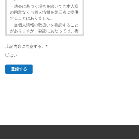
・法令に基づく場合を除いてご本人様
の同意なく当個人情報を第三者に提供
することはありません。
・当個人情報の取扱いを委託すること
がありますが、委託にあたっては、委
託先における個人情報の安全管理が図
られるよう、委託先に対する必要かつ
上記内容に同意する。
*
適切な監督を行います。
・当個人情報の利用目的の通知、開
はい
示、内容の訂正・追加または削除、利
用の停止・消去および第三者への提供
の停止（「開示等」といいます。）を
受け付けております。
・開示等の求めは、以下の「個人情報
苦情及び相談窓口」で受け付けます。
・ご入力頂く情報の提供は任意となっ
ております。ただし、正確な情報をご
提供いただけない場合には、メールニ
ュースの配信に対応できないことがあ
ります。
・当ホームページではご利用状況の統
計調査のためクッキー等を用いており