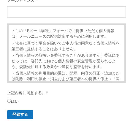
メールアドレス
*
・この「Eメール購読」フォームでご提供いただく個人情報
は、メールニュースの配信対応するために利用します。
・法令に基づく場合を除いてご本人様の同意なく当個人情報を
第三者に提供することはありません。
・当個人情報の取扱いを委託することがありますが、委託にあ
たっては、委託先における個人情報の安全管理が図られるよ
う、委託先に対する必要かつ適切な監督を行います。
・当個人情報の利用目的の通知、開示、内容の訂正・追加また
は削除、利用の停止・消去および第三者への提供の停止（「開
示等」といいます。）を受け付けております。
・開示等の求めは、以下の「個人情報苦情及び相談窓口」で受
上記内容に同意する。
*
け付けます。
はい
・ご入力頂く情報の提供は任意となっております。ただし、正
確な情報をご提供いただけない場合には、メールニュースの配
信に対応できないことがあります。
・当ホームページではご利用状況の統計調査のためクッキー等
を用いておりますが、これによる個人情報の取得、利用は行っ
ておりません。