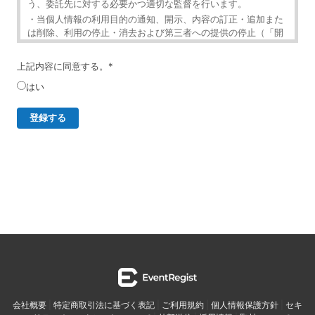
う、委託先に対する必要かつ適切な監督を行います。
・当個人情報の利用目的の通知、開示、内容の訂正・追加また
は削除、利用の停止・消去および第三者への提供の停止（「開
示等」といいます。）を受け付けております。
・開示等の求めは、以下の「個人情報苦情及び相談窓口」で受
上記内容に同意する。
*
け付けます。
はい
・ご入力頂く情報の提供は任意となっております。ただし、正
確な情報をご提供いただけない場合には、メールニュースの配
信に対応できないことがあります。
・当ホームページではご利用状況の統計調査のためクッキー等
を用いておりますが、これによる個人情報の取得、利用は行っ
ておりません。
個人情報保護管理者
イベントレジスト株式会社 代表取締役 歸山 健一
東京都渋谷区千駄ヶ谷1－21－6 E-Mail：
contact@eventregist.com
個人情報苦情及び相談窓口
イベントレジスト株式会社 苦情相談窓口
会社概要
|
特定商取引法に基づく表記
|
ご利用規約
|
個人情報保護方針
|
セキ
E-Mail ： contact@eventregist.com