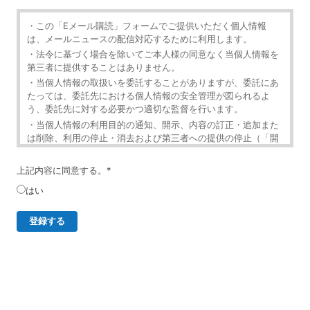
・この「Eメール購読」フォームでご提供いただく個人情報
は、メールニュースの配信対応するために利用します。
・法令に基づく場合を除いてご本人様の同意なく当個人情報を
第三者に提供することはありません。
・当個人情報の取扱いを委託することがありますが、委託にあ
たっては、委託先における個人情報の安全管理が図られるよ
う、委託先に対する必要かつ適切な監督を行います。
・当個人情報の利用目的の通知、開示、内容の訂正・追加また
は削除、利用の停止・消去および第三者への提供の停止（「開
示等」といいます。）を受け付けております。
・開示等の求めは、以下の「個人情報苦情及び相談窓口」で受
上記内容に同意する。
*
け付けます。
はい
・ご入力頂く情報の提供は任意となっております。ただし、正
確な情報をご提供いただけない場合には、メールニュースの配
信に対応できないことがあります。
・当ホームページではご利用状況の統計調査のためクッキー等
を用いておりますが、これによる個人情報の取得、利用は行っ
ておりません。
個人情報保護管理者