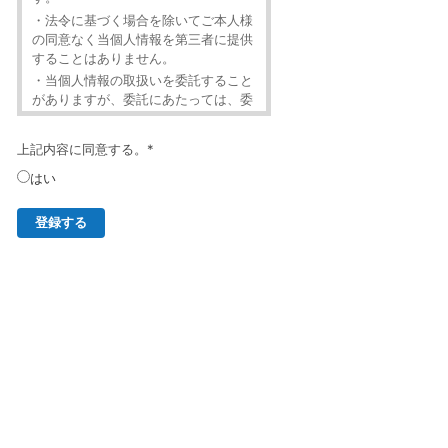
・法令に基づく場合を除いてご本人様
の同意なく当個人情報を第三者に提供
することはありません。
・当個人情報の取扱いを委託すること
がありますが、委託にあたっては、委
託先における個人情報の安全管理が図
られるよう、委託先に対する必要かつ
上記内容に同意する。
*
適切な監督を行います。
・当個人情報の利用目的の通知、開
はい
示、内容の訂正・追加または削除、利
用の停止・消去および第三者への提供
の停止（「開示等」といいます。）を
受け付けております。
・開示等の求めは、以下の「個人情報
苦情及び相談窓口」で受け付けます。
・ご入力頂く情報の提供は任意となっ
ております。ただし、正確な情報をご
提供いただけない場合には、メールニ
ュースの配信に対応できないことがあ
ります。
・当ホームページではご利用状況の統
計調査のためクッキー等を用いており