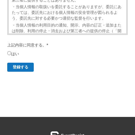
第三者に提供することはありません。
・当個人情報の取扱いを委託することがありますが、委託にあ
たっては、委託先における個人情報の安全管理が図られるよ
う、委託先に対する必要かつ適切な監督を行います。
・当個人情報の利用目的の通知、開示、内容の訂正・追加また
は削除、利用の停止・消去および第三者への提供の停止（「開
示等」といいます。）を受け付けております。
・開示等の求めは、以下の「個人情報苦情及び相談窓口」で受
上記内容に同意する。
*
け付けます。
はい
・ご入力頂く情報の提供は任意となっております。ただし、正
確な情報をご提供いただけない場合には、メールニュースの配
信に対応できないことがあります。
・当ホームページではご利用状況の統計調査のためクッキー等
を用いておりますが、これによる個人情報の取得、利用は行っ
ておりません。
個人情報保護管理者
イベントレジスト株式会社 代表取締役 歸山 健一
東京都渋谷区千駄ヶ谷1－21－6 E-Mail：
contact@eventregist.com
個人情報苦情及び相談窓口