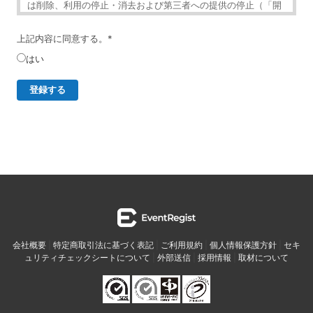
は削除、利用の停止・消去および第三者への提供の停止（「開
示等」といいます。）を受け付けております。
・開示等の求めは、以下の「個人情報苦情及び相談窓口」で受
上記内容に同意する。
*
け付けます。
はい
・ご入力頂く情報の提供は任意となっております。ただし、正
確な情報をご提供いただけない場合には、メールニュースの配
信に対応できないことがあります。
・当ホームページではご利用状況の統計調査のためクッキー等
を用いておりますが、これによる個人情報の取得、利用は行っ
ておりません。
個人情報保護管理者
イベントレジスト株式会社 代表取締役 歸山 健一
東京都渋谷区千駄ヶ谷1－21－6 E-Mail：
contact@eventregist.com
個人情報苦情及び相談窓口
会社概要
|
特定商取引法に基づく表記
|
ご利用規約
|
個人情報保護方針
|
セキ
ュリティチェックシートについて
|
外部送信
|
採用情報
|
取材について
イベントレジスト株式会社 苦情相談窓口
E-Mail ： contact@eventregist.com
受付時間 ： 10:00～18:00
※土日、祝日、年末年始、GW期間は翌営業日以降の対応とさせ