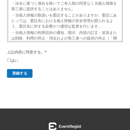
・法令に基づく場合を除いてご本人様の同意なく当個人情報を
第三者に提供することはありません。
・当個人情報の取扱いを委託することがありますが、委託にあ
たっては、委託先における個人情報の安全管理が図られるよ
う、委託先に対する必要かつ適切な監督を行います。
・当個人情報の利用目的の通知、開示、内容の訂正・追加また
は削除、利用の停止・消去および第三者への提供の停止（「開
示等」といいます。）を受け付けております。
・開示等の求めは、以下の「個人情報苦情及び相談窓口」で受
上記内容に同意する。
*
け付けます。
はい
・ご入力頂く情報の提供は任意となっております。ただし、正
確な情報をご提供いただけない場合には、メールニュースの配
信に対応できないことがあります。
・当ホームページではご利用状況の統計調査のためクッキー等
を用いておりますが、これによる個人情報の取得、利用は行っ
ておりません。
個人情報保護管理者
イベントレジスト株式会社 代表取締役 歸山 健一
東京都渋谷区千駄ヶ谷1－21－6 E-Mail：
contact@eventregist.com