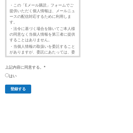
・この「Eメール購読」フォームでご
提供いただく個人情報は、メールニュ
ースの配信対応するために利用しま
す。
・法令に基づく場合を除いてご本人様
の同意なく当個人情報を第三者に提供
することはありません。
・当個人情報の取扱いを委託すること
がありますが、委託にあたっては、委
託先における個人情報の安全管理が図
られるよう、委託先に対する必要かつ
上記内容に同意する。
*
適切な監督を行います。
・当個人情報の利用目的の通知、開
はい
示、内容の訂正・追加または削除、利
用の停止・消去および第三者への提供
の停止（「開示等」といいます。）を
受け付けております。
・開示等の求めは、以下の「個人情報
苦情及び相談窓口」で受け付けます。
・ご入力頂く情報の提供は任意となっ
ております。ただし、正確な情報をご
提供いただけない場合には、メールニ