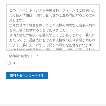
この「イベントレジスト事例資料」フォームでご提供いた
だく個人情報は、お問い合わせのご連絡対応するために利
用します。
法令に基づく場合を除いてご本人様の同意なく当個人情報
を第三者に提供することはありません。
当個人情報の取扱いを委託することがありますが、委託に
あたっては、委託先における個人情報の安全管理が図られ
るよう、委託先に対する必要かつ適切な監督を行います。
当個人情報の利用目的の通知、開示、内容の訂正・追加ま
たは削除、利用の停止・消去および第三者への提供の停止
上記内容に同意する。
*
（「開示等」といいます。）を受け付けております。
はい
開示等の求めは、以下の「個人情報苦情及び相談窓口」で
受け付けます。
ご入力頂く情報の提供は任意となっております。ただし、
正確な情報をご提供いただけない場合には、お問合せに対
応できないことがあります。
当ホームページではご利用状況の統計調査のためクッキー
等を用いておりますが、これによる個人情報の取得、利用
は行っておりません。