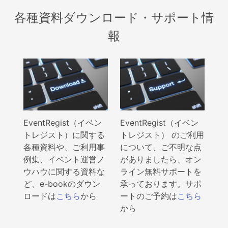
個人情報保護管理者
各種資料ダウンロード・サポート情
イベントレジスト株式会社 代表取締役 歸山 健一
東京都渋谷区千駄ヶ谷1－21－6 E-Mail：
報
contact@eventregist.com
個人情報苦情及び相談窓口
イベントレジスト株式会社 苦情相談窓口
E-Mail ： contact@eventregist.com
受付時間 ： 10:00～18:00
※土日、祝日、年末年始、GW期間は翌営業日以降の対応と
EventRegist（イベン
EventRegist（イベン
させていただきます。
トレジスト）に関する
トレジスト） のご利用
各種資料や、ご利用事
について、ご不明な点
例集、イベント運営ノ
がありましたら、オン
ウハウに関する資料な
ライン無料サポートを
ど、e-bookのダウン
承っております。サポ
ロードは
こちら
から
ートのご予約は
こちら
から