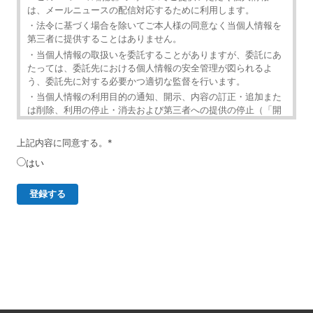
は、メールニュースの配信対応するために利用します。
・法令に基づく場合を除いてご本人様の同意なく当個人情報を
第三者に提供することはありません。
・当個人情報の取扱いを委託することがありますが、委託にあ
たっては、委託先における個人情報の安全管理が図られるよ
う、委託先に対する必要かつ適切な監督を行います。
・当個人情報の利用目的の通知、開示、内容の訂正・追加また
は削除、利用の停止・消去および第三者への提供の停止（「開
示等」といいます。）を受け付けております。
・開示等の求めは、以下の「個人情報苦情及び相談窓口」で受
上記内容に同意する。
*
け付けます。
はい
・ご入力頂く情報の提供は任意となっております。ただし、正
確な情報をご提供いただけない場合には、メールニュースの配
信に対応できないことがあります。
・当ホームページではご利用状況の統計調査のためクッキー等
を用いておりますが、これによる個人情報の取得、利用は行っ
ておりません。
個人情報保護管理者
イベントレジスト株式会社 代表取締役 歸山 健一
東京都渋谷区千駄ヶ谷1－21－6 E-Mail：