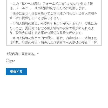
・この「Eメール購読」フォームでご提供いただく個人情報
は、メールニュースの配信対応するために利用します。
・法令に基づく場合を除いてご本人様の同意なく当個人情報を
第三者に提供することはありません。
・当個人情報の取扱いを委託することがありますが、委託にあ
たっては、委託先における個人情報の安全管理が図られるよ
う、委託先に対する必要かつ適切な監督を行います。
・当個人情報の利用目的の通知、開示、内容の訂正・追加また
は削除、利用の停止・消去および第三者への提供の停止（「開
示等」といいます。）を受け付けております。
・開示等の求めは、以下の「個人情報苦情及び相談窓口」で受
上記内容に同意する。
*
け付けます。
はい
・ご入力頂く情報の提供は任意となっております。ただし、正
確な情報をご提供いただけない場合には、メールニュースの配
信に対応できないことがあります。
・当ホームページではご利用状況の統計調査のためクッキー等
を用いておりますが、これによる個人情報の取得、利用は行っ
ておりません。
個人情報保護管理者
イベントレジスト株式会社 代表取締役 歸山 健一