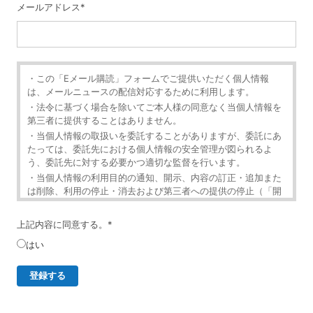
メールアドレス
*
・この「Eメール購読」フォームでご提供いただく個人情報
は、メールニュースの配信対応するために利用します。
・法令に基づく場合を除いてご本人様の同意なく当個人情報を
第三者に提供することはありません。
・当個人情報の取扱いを委託することがありますが、委託にあ
たっては、委託先における個人情報の安全管理が図られるよ
う、委託先に対する必要かつ適切な監督を行います。
・当個人情報の利用目的の通知、開示、内容の訂正・追加また
は削除、利用の停止・消去および第三者への提供の停止（「開
示等」といいます。）を受け付けております。
・開示等の求めは、以下の「個人情報苦情及び相談窓口」で受
上記内容に同意する。
*
け付けます。
はい
・ご入力頂く情報の提供は任意となっております。ただし、正
確な情報をご提供いただけない場合には、メールニュースの配
信に対応できないことがあります。
・当ホームページではご利用状況の統計調査のためクッキー等
を用いておりますが、これによる個人情報の取得、利用は行っ